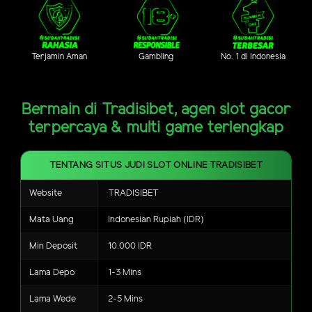
Terjamin Aman
Gambling
No. 1 di Indonesia
Bermain di Tradisibet, agen slot gacor
terpercaya & multi game terlengkap
TENTANG SITUS JUDI SLOT ONLINE TRADISIBET
Website
TRADISIBET
Mata Uang
Indonesian Rupiah (IDR)
Min Deposit
10.000 IDR
Lama Depo
1-3 Mins
Lama Wede
2-5 Mins