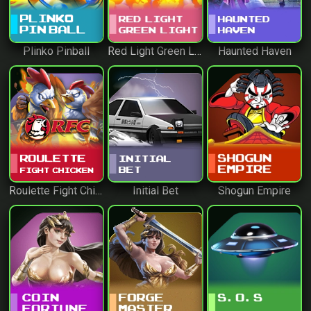
Plinko Pinball
Red Light Green Light
Haunted Haven
Roulette Fight Chicken
Initial Bet
Shogun Empire