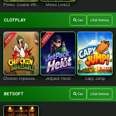
Plinko: Double Wheel Live22
Mines Live22
CLOTPLAY
Cari
Lihat Semua
Chicken Impassable
Jetpack Heist
Capy Jump
BETSOFT
Cari
Lihat Semua