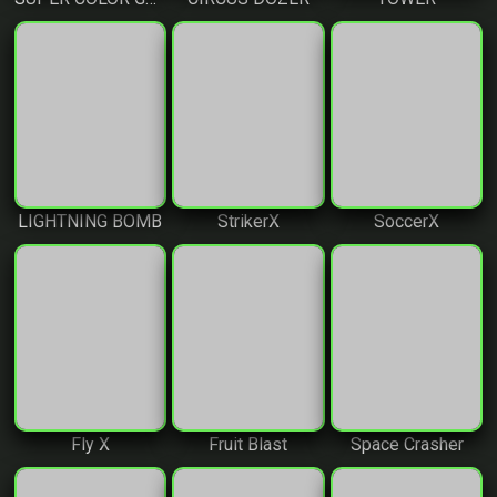
LIGHTNING BOMB
StrikerX
SoccerX
Fly X
Fruit Blast
Space Crasher