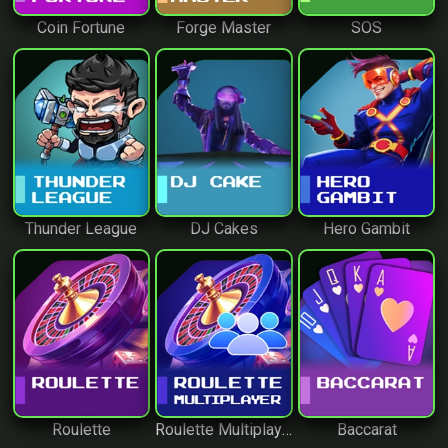
Coin Fortune
Forge Master
SOS
Thunder League
DJ Cakes
Hero Gambit
Roulette
Roulette Multiplayer
Baccarat