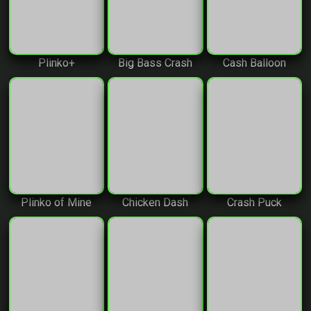
Plinko+
Big Bass Crash
Cash Balloon
Plinko of Mine
Chicken Dash
Crash Puck