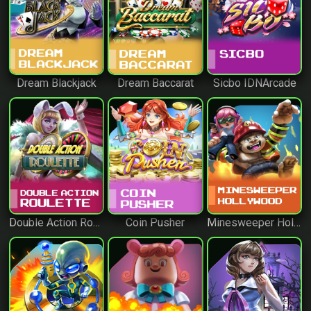
Dream Blackjack
Dream Baccarat
Sicbo IDNArcade
Double Action Roulette
Coin Pusher
Minesweeper Hollywood