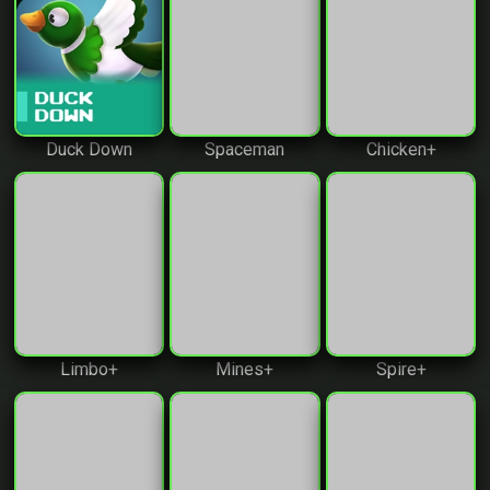
Duck Down
Spaceman
Chicken+
Limbo+
Mines+
Spire+