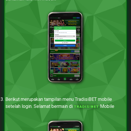
Berikut merupakan tampilan menu TradisiBET mobile
setelah login. Selamat bermain di
Mobile
TRADISIBET