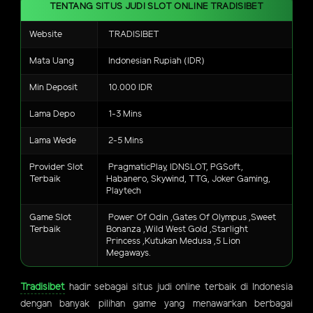
TENTANG SITUS JUDI SLOT ONLINE TRADISIBET
Website
TRADISIBET
Mata Uang
Indonesian Rupiah (IDR)
Min Deposit
10.000 IDR
Lama Depo
1-3 Mins
Lama Wede
2-5 Mins
Provider Slot
PragmaticPlay, IDNSLOT, PGSoft,
Terbaik
Habanero, Skywind, TTG, Joker Gaming,
Playtech
Game Slot
Power Of Odin ,Gates Of Olympus ,Sweet
Terbaik
Bonanza ,Wild West Gold ,Starlight
Princess ,Kutukan Medusa ,5 Lion
Megaways.
Tradisibet
hadir sebagai situs judi online terbaik di Indonesia
dengan banyak pilihan game yang menawarkan berbagai