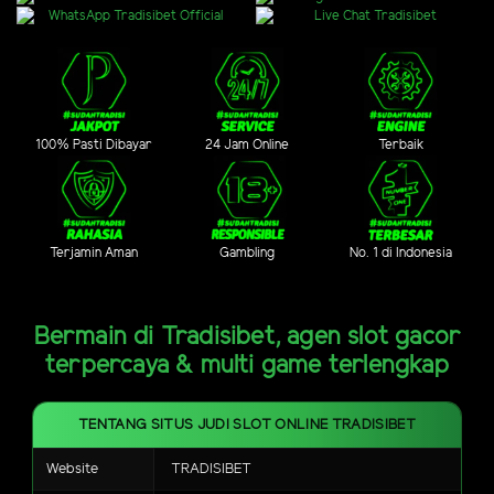
100% Pasti Dibayar
24 Jam Online
Terbaik
Terjamin Aman
Gambling
No. 1 di Indonesia
Bermain di Tradisibet, agen slot gacor
terpercaya & multi game terlengkap
TENTANG SITUS JUDI SLOT ONLINE TRADISIBET
Website
TRADISIBET