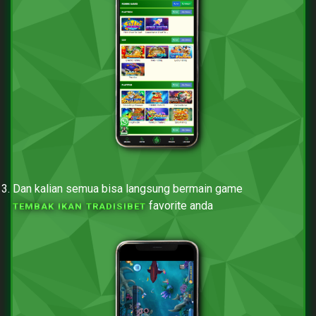
Dan kalian semua bisa langsung bermain game
favorite anda
TEMBAK IKAN TRADISIBET