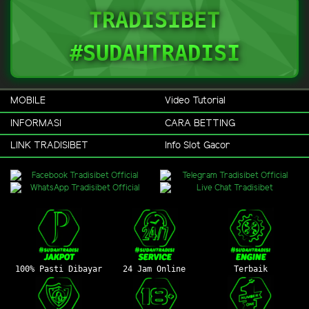
TRADISIBET
#SUDAHTRADISI
MOBILE
Video Tutorial
INFORMASI
CARA BETTING
LINK TRADISIBET
Info Slot Gacor
100% Pasti Dibayar
24 Jam Online
Terbaik