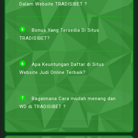
Dalam Website TRADISIBET ?
5
Bonus Yang Tersedia Di Situs
TRADISIBET?
6
Apa Keuntungan Daftar di Situs
Website Judi Online Terbaik?
7
Bagaimana Cara mudah menang dan
WD di TRADISIBET ?