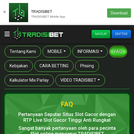
×
TRADISIBET
Download
TRADISIBET Mobile App
MASUK
DAFTAR
Tentang Kami
MOBILE
INFORMASI
FAQ
Kebijakan
CARA BETTING
Phising
Kalkulator Mix Parlay
VIDEO TRADISIBET
FAQ
Pertanyaan Seputar Situs Slot Gacor dengan
RTP Live Slot Gacor Tinggi Anti Rungkat
Sangat banyak pertanyaan oleh para pecinta
Slot online mengenai TRADISIBET