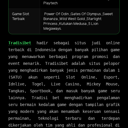
Playtech
Game Slot
Power Of Odin ,Gates Of Olympus ,Sweet
Terbaik
Bonanza ,Wild West Gold ,Starlight
Princess ,Kutukan Medusa ,5 Lion
Megaways.
Tradisibet
hadir sebagai situs judi online
terbaik di Indonesia dengan banyak pilihan game
yang menawarkan berbagai program promosi dan
event menarik. Tradisibet adalah situs pelopor
yang menghadirkan banyak jenis permainan dalam 1
(SATU) akun seperti Slot Online, Esport,
Idnlive, Togel, Live Casino, Mickey Mouse,
Tangkas, Sportbook, dan masuk banyak game seru
lainnya. Tradisi bet menghadirkan pengalaman
seru bermain kedalam game dengan tampilan grafik
yang modern yang akan menambah keseruan sensasi
permainan, teknologi terbaru dan terdepan
dikerjakan oleh tim yang ahli dan profesional di