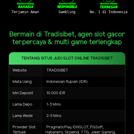
Terjamin Aman
Gambling
No. 1 di Indonesia
Bermain di Tradisibet, agen slot gacor
terpercaya & multi game terlengkap
TENTANG SITUS JUDI SLOT ONLINE TRADISIBET
Website
TRADISIBET
Mata Uang
Indonesian Rupiah (IDR)
Min Deposit
10.000 IDR
Lama Depo
1-3 Mins
Lama Wede
2-5 Mins
Provider Slot
PragmaticPlay, IDNSLOT, PGSoft,
Terbaik
Habanero, Skywind, TTG, Joker Gaming,